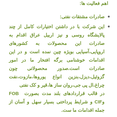
اهم فعالیت ها:
صادرات مشتقات نفتی:
این شرکت با در داشتن اختیارات کامل از چند
پالایشگاه روسی و نیز اربیل عراق اقدام به
صادرات این محصولات به کشورهای
اروپایی،آسیایی بویژه چین نمده است و در این
اقدامات خوشنامی برگه افتخار ما در امور
صادرات است.صدور محصولاتی چون
گزوئیل،دیزل،بنزین انواع یوروها،مازوت،نفت
چراغ،ال پی جی،روان ساز ها،قیر و کک نفتی
در قالب قراردادهای بلند مدت بصورت FOB
وCIF و شرایط پرداختی بسیار سهل و آسان از
جمله اقدامات ما ست.